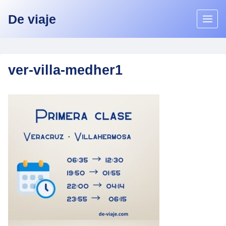
Skip
De viaje
to
content
ver-villa-medher1