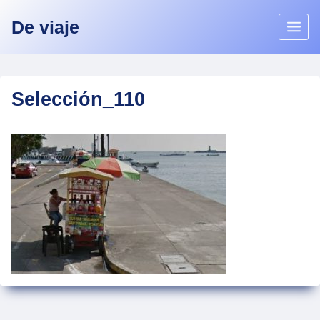
Skip
De viaje
to
content
Selección_110