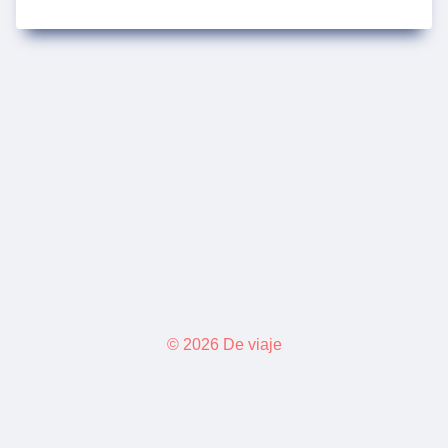
DE
MÉXICO
PONIENTE
A
VALLE
DE
BRAVO
–
JULIO
2025
© 2026 De viaje