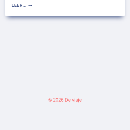
DONDE
LEER...
COMPRAR
BOLETOS
DIGITALES
DE
AUTOBUSES
EN
CDMX
© 2026 De viaje