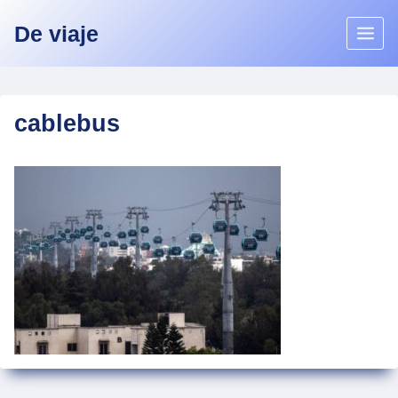
Skip
De viaje
to
content
cablebus