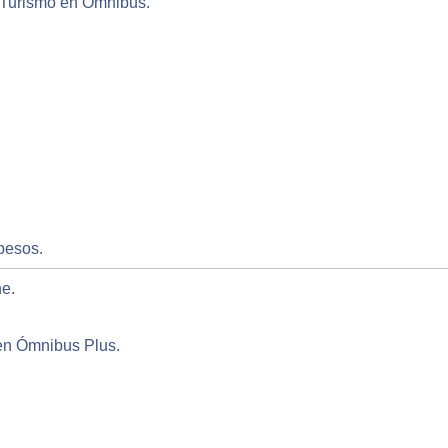
 Turismo en Ómnibus.
pesos.
e.
en Ómnibus Plus.