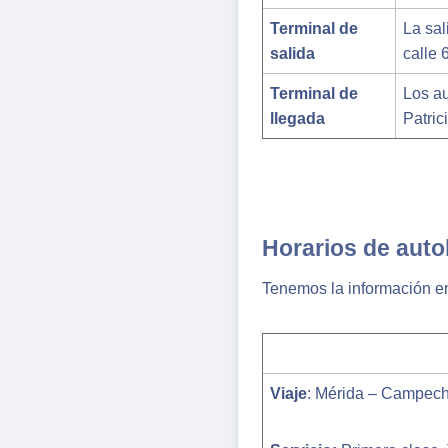
Terminal de
La sal
salida
calle 
Terminal de
Los a
llegada
Patric
Horarios de aut
Tenemos la información en
Viaje
: Mérida – Campech