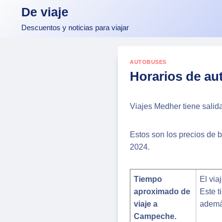
Skip
De viaje
to
Descuentos y noticias para viajar
content
AUTOBUSES
Horarios de a
Viajes Medher tiene salid
Estos son los precios de 
2024.
Tiempo
El vi
aproximado de
Este t
viaje a
ademá
Campeche.