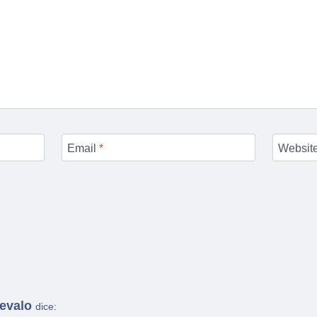
Email
*
Websit
revalo
dice: