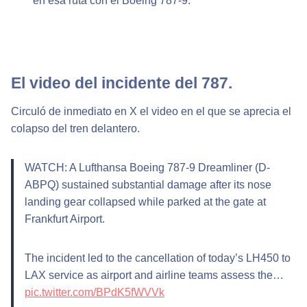
en esa ruta con el Boeing 787-9.
El video del incidente del 787.
Circuló de inmediato en X el video en el que se aprecia el
colapso del tren delantero.
WATCH: A Lufthansa Boeing 787-9 Dreamliner (D-
ABPQ) sustained substantial damage after its nose
landing gear collapsed while parked at the gate at
Frankfurt Airport.
The incident led to the cancellation of today’s LH450 to
LAX service as airport and airline teams assess the…
pic.twitter.com/BPdK5fWVVk