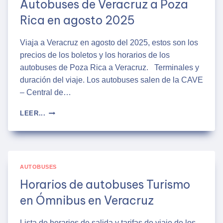
Autobuses de Veracruz a Poza
Rica en agosto 2025
Viaja a Veracruz en agosto del 2025, estos son los
precios de los boletos y los horarios de los
autobuses de Poza Rica a Veracruz. Terminales y
duración del viaje. Los autobuses salen de la CAVE
– Central de…
AUTOBUSES
LEER...
DE
VERACRUZ
A
POZA
RICA
AUTOBUSES
EN
AGOSTO
Horarios de autobuses Turismo
2025
en Ómnibus en Veracruz
Lista de horarios de salida y tarifas de viaje de los