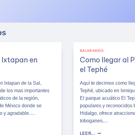
os
BALNEARIOS
 Ixtapan en
Como llegar al 
el Tephé
n Ixtapan de la Sal,
Aquí te decimos como lleg
de los mas importantes
Tephé, ubicado en Ixmiqui
icos de la región,
El parque acuático El Te
 de México donde se
populares y reconocidos b
do y agradable….
Hidalgo, ofrece atraccio
toboganes,…
COMO
LEER...