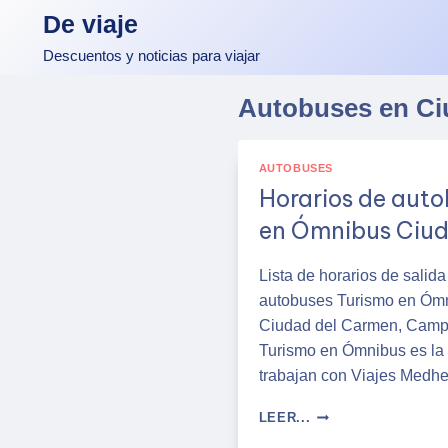
Skip
De viaje
to
Descuentos y noticias para viajar
content
Autobuses en Ci
AUTOBUSES
Horarios de auto
en Ómnibus Ciu
Lista de horarios de salida 
autobuses Turismo en Ómn
Ciudad del Carmen, Campe
Turismo en Ómnibus es la 
trabajan con Viajes Medh
HORARIOS
LEER...
DE