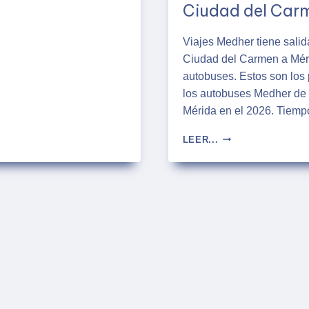
Ciudad del Car
Viajes Medher tiene salid
Ciudad del Carmen a Méri
autobuses. Estos son los 
los autobuses Medher de
Mérida en el 2026. Tiem
HORARIOS
LEER...
DE
AUTOBUSES
MEDHER
DE
CIUDAD
DEL
CARMEN
A
MÉRIDA